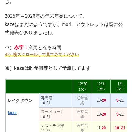
じ。
2025年～2026年の年末年始について、
kazeはまだのようですが、mori、アウトレットは既に公
式発表がありましたね。
※）
赤字：
変更となる時間
※）横スクロールして見てみてください
※）kazeは昨年同等として予想してます
12/30
12/31
1/1
（火）
（水）
（木）
専門店
レイクタウン
10-
20
9
-21
10-21
フードコート
kaze
10-
20
9
-21
10-21
レストラン街
11-
20
10
–
21
11-22