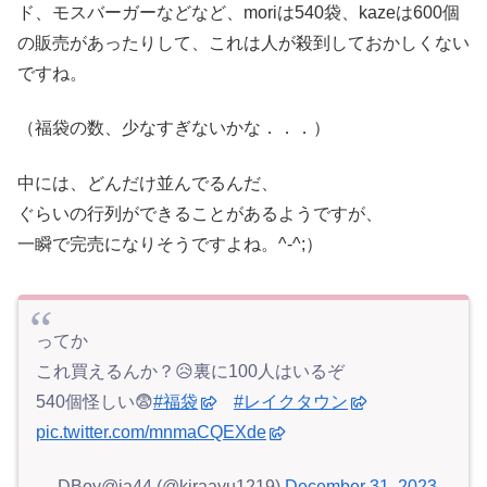
ド、モスバーガーなどなど、moriは540袋、kazeは600個
の販売があったりして、これは人が殺到しておかしくない
ですね。
（福袋の数、少なすぎないかな．．．）
中には、どんだけ並んでるんだ、
ぐらいの行列ができることがあるようですが、
一瞬で完売になりそうですよね。^-^;）
ってか
これ買えるんか？😥裏に100人はいるぞ
540個怪しい😨
#福袋
#レイクタウン
pic.twitter.com/mnmaCQEXde
— DBoy@ja44 (@kiraayu1219)
December 31, 2023