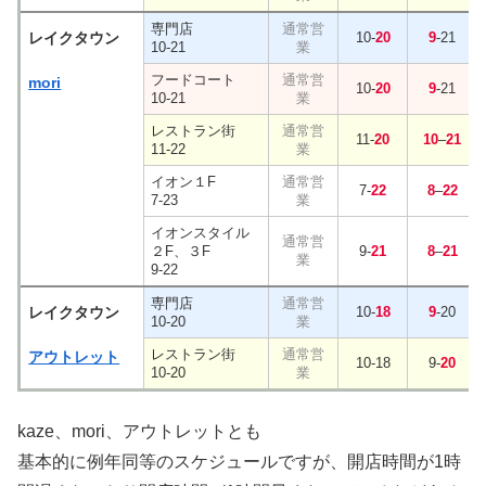
専門店
レイクタウン
10-
20
9
-21
10-21
フードコート
mori
10-
20
9
-21
10-21
レストラン街
11-
20
10
–
21
11-22
イオン１F
7-
22
8
–
22
7-23
イオンスタイル
２F、３F
9-
21
8
–
21
9-22
専門店
レイクタウン
10-
18
9
-20
10-20
レストラン街
アウトレット
10-18
9-
20
10-20
kaze、mori、アウトレットとも
基本的に例年同等のスケジュールですが、開店時間が1時