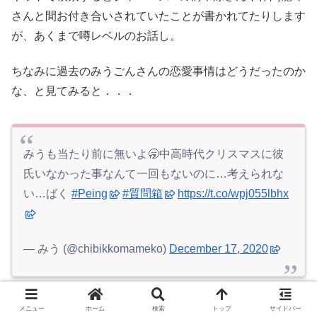
さんと間お付き合いされていたことが書かれてたりします
が、あくまで噂レベルのお話し。
ちなみに過去のみうごんさんの恋愛事情はどうだったのか
な、と見てみると．．．
みうも当たり前に無いよ🥱中高時代クリスマスに彼
氏いなかった事なんて一回もないのに…考えられな
い…ばく
#Peing
#質問箱
https://t.co/wpj055lbhx
— みう (@chibikkomameko)
December 17, 2020
中学生時代も高校時代も、クリスマスには必ず彼氏がいた
メニュー
ホーム
検索
トップ
サイドバー