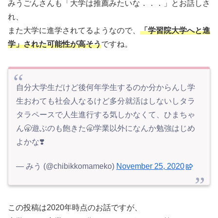
みうごんさんも「大学は推薦みたいな．．．」とお話しさ
れ、
また大学に進学されてるようなので、
「
学習院大学へと進
学」された可能性が高そう
ですね。
自分大学生だけど後何年学生するのか分からんし学
生おわても社会人なるけど多分就活はしないしタラ
タラペースで人生進行する気しかなくて、ひまちゃ
ん🥱遊ぶのも飽きた🥱学業以外になんか勉強はじめ
よかな❣️
— みう (@chibikkomameko)
November 25, 2020
この投稿は2020年時点のお話ですが、