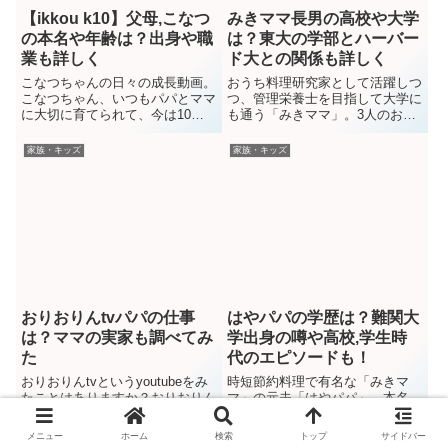
【ikkou k10】父母,こなつ
みきママ長男の高校や大学
の本名や年齢は？出身や職
は？東大の学部とハーバー
業も詳しく
ド大との関係も詳しく
こなつちゃんの日々の成長動画。
おうち料理研究家として活躍しつ
こなつちゃん、いつもパパとママ
つ、管理栄養士を目指して大学に
に大切に育てられて、今は10歳
も通う「みきママ」。3人のお子
になっていますね！（2024年3月
さんのママですが、長男の遥人
現在）ここでは、こなつちゃんや
（はると）さんは東大に合格され
家族・キッズ
家族・キッズ
その父親やお母親について、本名
たようですね！今回はそんなみき
や年齢、出身などのプロフィール
ママの長男の高校や大学、大学の
や職業は何か調べてみました！こ
学部やハーバード大学との関係も
なつちゃんの家族構成こなつちゃ
詳しく調べてみました！関連はや
ん家族は、パパ・ママ・こな...
パパの学歴は？難関大学出身の噂
や...
おりおりんtvパパの仕事
はやパパの学歴は？難関大
は？ママの実家も調べてみ
学出身の噂や高校,学生時
た
代のエピソードも！
おりおりんtvというyoutubeをみ
時短節約料理で有名な「みきマ
たことはありますか？おりおりん
マ」の元夫「はやパパ」。本名
ママの出産を機に始めたyoutube
「藤原速人」さんですが、その経
チャンネルで、それ以降はおりお
歴から難関大学出身では？とか埼
メニュー
ホーム
検索
トップ
サイドバー
りん一家の日常などを投稿してい
玉大学では？など噂されてます