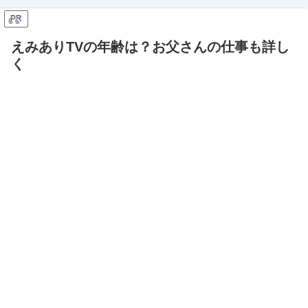
PR
えみありTVの年齢は？お父さんの仕事も詳し
く