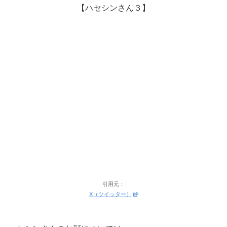
【ハセシンさん３】
引用元：
X（ツイッター）