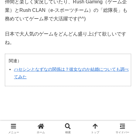
仲間と楽しく実況していたり、Rush Gaming（ゲーム企
業）とRush CLAN（e-スポーツチーム）の「総隊長」も
務めていてゲーム界で大活躍です(^^)
日本で大人気のゲームをどんどん盛り上げて欲しいです
ね。
関連）
ハセシンとなずなの関係は？彼女なのか結婚についても調べ
てみた
メニュー
ホーム
検索
トップ
サイドバー