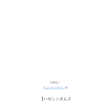
引用元：
X（ツイッター）
【ハセシンさん２