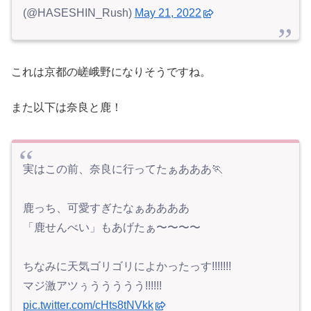
(@HASESHIN_Rush)
May 21, 2022
これは京都の嵯峨野になりそうですね。
また以下は奈良と鹿！
実はこの前、奈良に行ってたぁあああ🏃
鹿っち、可愛すぎたなぁああああ
「鹿せんべい」もあげたぁ〜〜〜〜
ちなみに天気ゴリゴリによかったっす!!!!!!!
マジ激アツぅううううう!!!!!!
pic.twitter.com/cHts8tNVkk