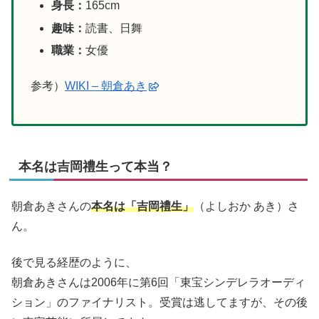
身長：
165cm
趣味：
読書、日舞
職業：
女優
参考）
WIKI – 朝倉あき
本名は吉岡禮生って本当？
朝倉あきさんの
本名は「吉岡禮生」
（よしおか あき）
さ
ん。
後で見る経歴のように、
朝倉あきさんは2006年に第6回「東宝シンデレラオーディ
ション」のファイナリスト。受賞は逃してますが、その後