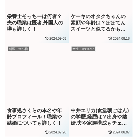
栄養士そっちーは何者？
ケーキのオタクちゃんの
夫の職業は医者,外国人の
素顔や年齢は？ぽぽてん
噂も詳しく！
スイーツと似てるかもチ
ェック
2024.09.05
2024.08.18
料理・食べ物
女性・かわいい
食事処さくらの本名や年
中井エリカ(食堂朝ごはん)
齢プロフィール！職業や
の学歴,経歴は？出身や結
結婚についても詳しく！
婚,夫や家族構成もチェッ
ク
2024.07.28
2024.06.07