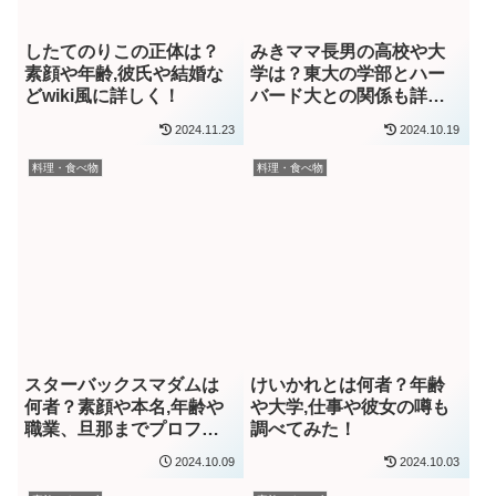
したてのりこの正体は？
みきママ長男の高校や大
素顔や年齢,彼氏や結婚な
学は？東大の学部とハー
どwiki風に詳しく！
バード大との関係も詳し
く
2024.11.23
2024.10.19
料理・食べ物
料理・食べ物
スターバックスマダムは
けいかれとは何者？年齢
何者？素顔や本名,年齢や
や大学,仕事や彼女の噂も
職業、旦那までプロフィ
調べてみた！
ールを詳しく！
2024.10.09
2024.10.03