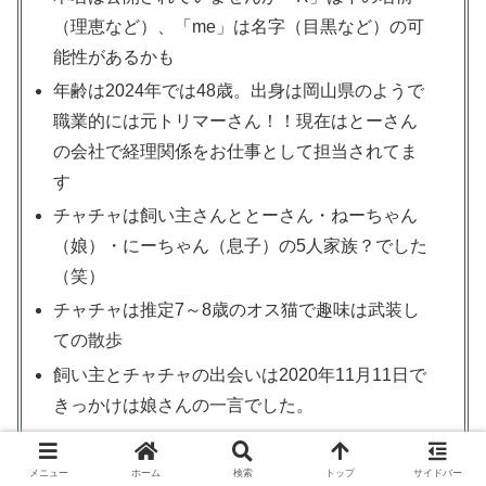
（理恵など）、「me」は名字（目黒など）の可
能性があるかも
年齢は2024年では48歳。出身は岡山県のようで
職業的には元トリマーさん！！現在はとーさん
の会社で経理関係をお仕事として担当されてま
す
チャチャは飼い主さんととーさん・ねーちゃん
（娘）・にーちゃん（息子）の5人家族？でした
（笑）
チャチャは推定7～8歳のオス猫で趣味は武装し
ての散歩
飼い主とチャチャの出会いは2020年11月11日で
きっかけは娘さんの一言でした。
メニュー
ホーム
検索
トップ
サイドバー
とても素敵な家族と出会い野良猫から家猫になったチャチ