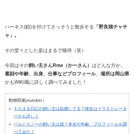
ハーネス(鎧)を付けてさっそうと散歩する
「野良猫チャチ
ャ」。
その堂々とした姿はまるで猫侍（笑）
今回はその
飼い主さんRme（かーさん）
はどんな方か、
素顔や年齢、出身、仕事などプロフィール
、
場所は岡山県
かもWIKI風に詳しく調べてみました！
動物関連youtuber）
もちまる日記の飼い主は結婚してる？彼女はイラストレータ
ーかも詳しく
ベルとスノーの飼い主は誰？本名や年齢、プロフィールを調
べてみた！