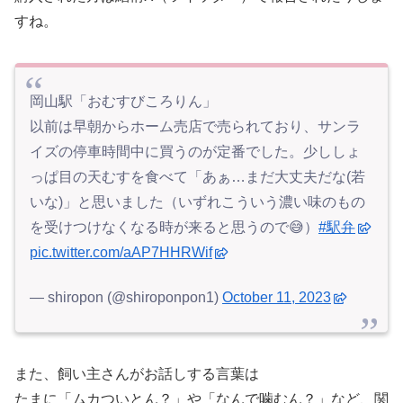
すね。
岡山駅「おむすびころりん」
以前は早朝からホーム売店で売られており、サンラ
イズの停車時間中に買うのが定番でした。少ししょ
っぱ目の天むすを食べて「あぁ…まだ大丈夫だな(若
いな)」と思いました（いずれこういう濃い味のもの
を受けつけなくなる時が来ると思うので😅）
#駅弁
pic.twitter.com/aAP7HHRWif
— shiropon (@shiroponpon1)
October 11, 2023
また、飼い主さんがお話しする言葉は
たまに「ムカついとん？」や「なんで噛むん？」など、関