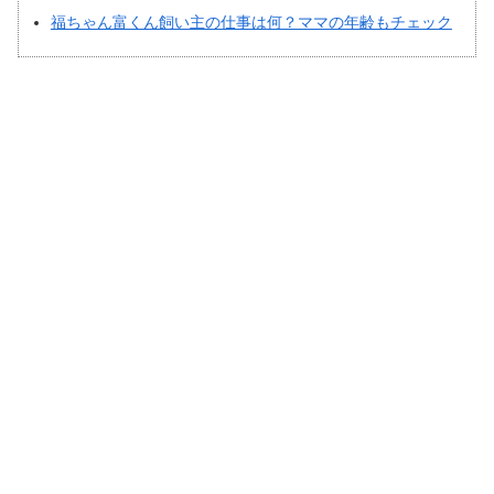
福ちゃん富くん飼い主の仕事は何？ママの年齢もチェック