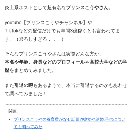
炎上系ホストとして超有名な
プリンスこうやさん
。
youtube【プリンスこうやチャンネル】や
TikTokなどの配信だけでも年間3億稼ぐとも言われてま
す。（恐ろしすぎる．．．）
そんなプリンスこうやさんは実際どんな方か、
本名や年齢、身長などのプロフィール
や
高校大学などの学
歴
をまとめてみました。
また
引退の噂
もあるようで、本当に引退するのかもあわせ
て調べてみました！
関連）
プリンスこうやの養育費がなぜ話題?!彼女や結婚,子供につい
ても調べてみた