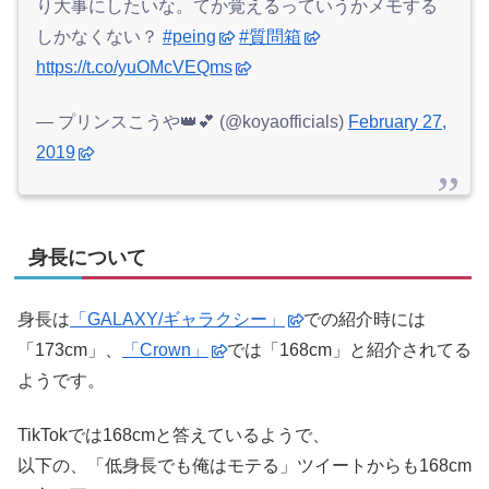
り大事にしたいな。てか覚えるっていうかメモする
しかなくない？
#peing
#質問箱
https://t.co/yuOMcVEQms
— プリンスこうや👑💕 (@koyaofficials)
February 27,
2019
身長について
身長は
「GALAXY/ギャラクシー」
での紹介時には
「173cm」、
「Crown」
では「168cm」と紹介されてる
ようです。
TikTokでは168cmと答えているようで、
以下の、「低身長でも俺はモテる」ツイートからも168cm