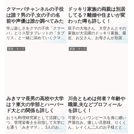
クマーバチャンネルの子役
ドッキリ家族の両親は別居
は誰？男の子,女の子の名
してる？離婚や住まいが変
前や声優は誰か調べてみた
わった噂も詳しく！
学ぶ楽しさをクマの子供「クマー
双子の大地さん、大空さんとその
バ」とリス型タブレットの「タブ
家族が大活躍のドッキリ家族。最
リス」と一緒に深めていくクマー
近、お父さん、お母さんが別居し
バチャンネル。クマーバチャンネ
ているとか離婚したなどファンの
ルでは、女の子、男の子2人の子
間では囁かれてますね。今回はド
家族・キッズ
家族・キッズ
役が出ていて可愛い体操をしたり
ッキリ家族の別居や離婚の噂、住
歌を歌ったりしていますよね。可
まいが変わったのかも詳しく調べ
愛くて仕方ないですが、あなた達
てみました！ドッキリ家族の両親
は一体誰ですか？？ということ
の別居や離婚では早速ですが、ま
で、子役の名前や年齢などプロフ
ずドッキリ家族の両親が「離婚
ィ...
し...
みきママ長男の高校や大学
川合ともめは何者？年齢や
は？東大の学部とハーバー
職業,夫などプロフィール
ド大との関係も詳しく
を詳しく！
おうち料理研究家として活躍しつ
可愛らしいワンピースを身に纏い
つ、管理栄養士を目指して大学に
芦屋住み。優しい旦那様、りくく
も通う「みきママ」。3人のお子
ん、レイくん二人のお子様ととも
さんのママですが、長男の遥人
に、AmebaブログやTikTok、イ