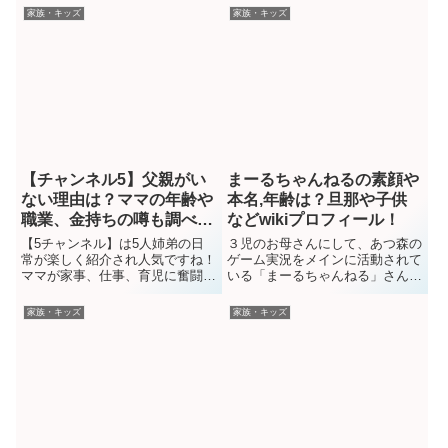
家族・キッズ
家族・キッズ
【チャンネル5】父親がい
まーるちゃんねるの素顔や
ない理由は？ママの年齢や
本名,年齢は？旦那や子供
職業、金持ちの噂も調べて
などwikiプロフィール！
みた！
【5チャンネル】は5人姉弟の日
３児のお母さんにして、あつ森の
常が楽しく紹介され人気ですね！
ゲーム実況をメインに活動されて
ママが家事、仕事、育児に奮闘し
いる「まーるちゃんねる」さん。
ている姿が印象的ですが、父親は
楽しいご一家の様子をあつ森風ア
いないようです。なぜいないので
ニメで表現している、クリエイタ
家族・キッズ
家族・キッズ
しょうか。また毎日忙しいママの
ー顔負けの多才さを見せてます
年齢や職業も気になりますし、少
ね！まーるちゃんねるさんはどん
し調べてみるとお金持ちの噂もあ
な方なのか、素顔や本名、年齢、
るようです。今回はチャンネル5
出身などのプロフィールや子供た
の父親やママの年齢、職業など
ちや旦那様についてなど、
の...
WIKI...