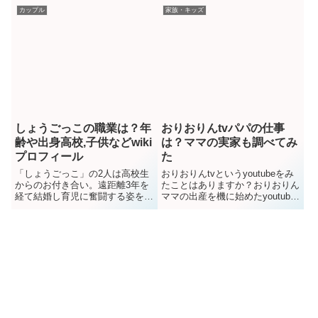
（はると）さんは東大に合格され
ンスタでは弾けるような笑顔と前
カップル
家族・キッズ
たようですね！今回はそんなみき
向きな言葉を発信している「川合
ママの長男の高校や大学、大学の
ともめ」さん。今回は川合ともめ
学部やハーバード大学との関係も
さんとは何者なのか、本名や年
詳しく調べてみました！関連はや
齢、出身や職業、また旦那の年
パパの学歴は？難関大学出身の噂
齢、職業などなど、WIKI...
や...
しょうごっこの職業は？年
おりおりんtvパパの仕事
齢や出身高校,子供などwiki
は？ママの実家も調べてみ
プロフィール
た
「しょうごっこ」の2人は高校生
おりおりんtvというyoutubeをみ
からのお付き合い。遠距離3年を
たことはありますか？おりおりん
経て結婚し育児に奮闘する姿を動
ママの出産を機に始めたyoutube
画で紹介されてますね。（お子様
チャンネルで、それ以降はおりお
がとってもかわいい！）パパは
りん一家の日常などを投稿してい
「しょうご」さん、ママは「しょ
ます。今や大人気のおりおりん
うこ」さんですが、しょうごさん
tv、パパやママはどんな人か、プ
はレスキューの知識を広める動画
ロフィールから仕事やママの実家
なども作成してたりしますので、
も調べてみました！おりおりんパ
どんな職業か気になりますね。ま
パはどんな人？お...
た...