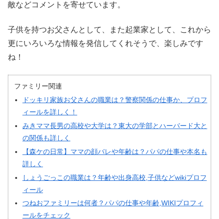
敵などコメントを寄せています。
子供を持つお父さんとして、また起業家として、これから
更にいろいろな情報を発信してくれそうで、楽しみです
ね！
ファミリー関連
ドッキリ家族お父さんの職業は？警察関係の仕事か、プロフ
ィールを詳しく！
みきママ長男の高校や大学は？東大の学部とハーバード大と
の関係も詳しく
【森ケの日常】ママの顔バレや年齢は？パパの仕事や本名も
詳しく
しょうごっこの職業は？年齢や出身高校,子供などwikiプロフ
ィール
つねおファミリーは何者？パパの仕事や年齢,WIKIプロフィ
ールをチェック