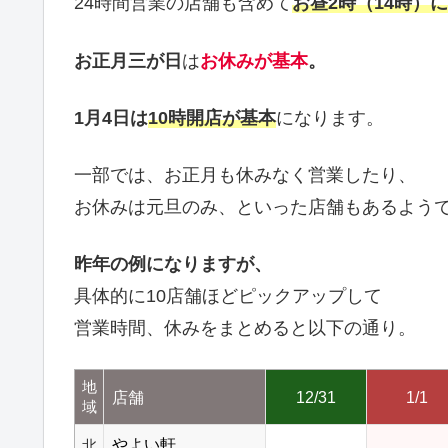
24時間営業の店舗も含めて
お昼2時（14時）
お正月三が日
は
お休みが基本
。
1月4日は
10時開店が基本
になります。
一部では、お正月も休みなく営業したり、
お休みは元旦のみ、といった店舗もあるよう
昨年の例になりますが、
具体的に10店舗ほどピックアップして
営業時間、休みをまとめると以下の通り。
地
店舗
12/31
1/1
域
やよい軒
北