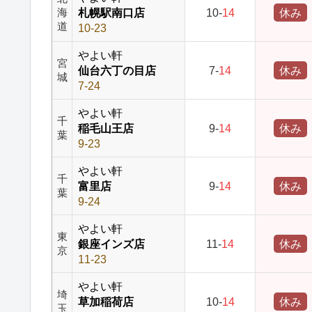
札幌駅南口店
10-
14
休み
海
道
10-23
やよい軒
宮
仙台六丁の目店
7-
14
休み
城
7-24
やよい軒
千
稲毛山王店
9-
14
休み
葉
9-23
やよい軒
千
富里店
9-
14
休み
葉
9-24
やよい軒
東
銀座インズ店
11-
14
休み
京
11-23
やよい軒
埼
草加稲荷店
10-
14
休み
玉