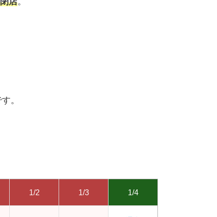
に閉店
。
です。
1/2
1/3
1/4