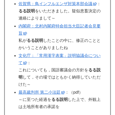
佐賀県：鳥インフルエンザ対策本部会議
：
るる説明
をいただきました。疑似患畜決定の
連絡によりまして～
内閣府：北村内閣府特命担当大臣記者会見要
旨
私が
るる説明
したことの中に、修正のことと
かいうことがありましたね
文化庁：「常用漢字表案」説明協議会につい
て
：
これについても，国語審議会の方針を
るる説
明
して，その場ではともかく納得していただ
けた～
最高裁判所 第二小法廷
：（pdf）
～に至つた経過を
るる説明
した上で、外観上
は土地所有者の承諾を