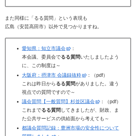
また同様に「るる質問」という表現も
広島（安芸高田市）以外で見つかりますね。
愛知県：知立市議会
：
本会議、委員会で
るる質問
いたしましたよう
に、この制度は～
大阪府：摂津市 会議録抜粋
：（pdf）
これは昨日から
るる質問
がありました。違う
視点での質問ですので～
議会質問【一般質問】杉並区議会
：（pdf）
これまで
るる質問
してきましたが、財政、ま
た公共サービスの供給面から考えても～
都議会質問記録：豊洲市場の安全性について