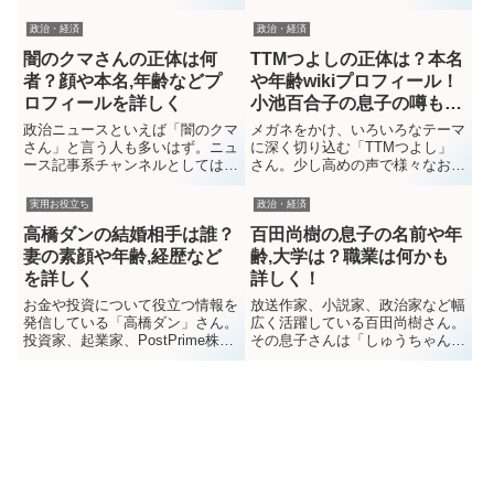
は美しい奥様、二人のお子様（息
ャンネル。毎回宿泊するホテルの
子さん、娘さん）がいますが、娘
値段やディズニーのためにかける
政治・経済
政治・経済
さんは奥様に似てきっと綺麗な方
お金があまりにも豪華すぎて、す
闇のクマさんの正体は何
TTMつよしの正体は？本名
なんだろうな、なんて想像しちゃ
ごいお金持ちなのでは？と話題で
いそう。今回は娘さんについて、
すよね！そんなろくなな日記は本
者？顔や本名,年齢などプ
や年齢wikiプロフィール！
顔写真や名前、年齢などのプロフ
当にお金持ちなのか、お二人の職
ロフィールを詳しく
小池百合子の息子の噂も詳
ィール、また出身大学や士業と
業や年収について詳しく調...
しく！
政治ニュースといえば「闇のクマ
メガネをかけ、いろいろなテーマ
言...
さん」と言う人も多いはず。ニュ
に深く切り込む「TTMつよし」
ース記事系チャンネルとしては登
さん。少し高めの声で様々なお話
録者数も30万人越えと非常に多
しされ、見た目から20代後半？
く、100万再生以上の動画もあり
なんて感じもしそうです。今回は
実用お役立ち
政治・経済
人気のほどが伺えますね。今回は
TTMつよしさんとは何者なの
高橋ダンの結婚相手は誰？
百田尚樹の息子の名前や年
この闇のクマさんは何者なのか、
か、本名や年齢,出身など詳しい
素顔や本名年齢などのプロフィー
プロフィールから、小池百合子さ
妻の素顔や年齢,経歴など
齢,大学は？職業は何かも
ルをwiki風に詳しく調べてみまし
んの息子とも言われれる理由や二
を詳しく
詳しく！
た！関連）添田詩織議員の...
人の関係について、WIKI風に
お金や投資について役立つ情報を
放送作家、小説家、政治家など幅
詳...
発信している「高橋ダン」さん。
広く活躍している百田尚樹さん。
投資家、起業家、PostPrime株式
その息子さんは「しゅうちゃん」
会社創業者でユーチューバー。活
で親しまれ、大学卒業後、社会人
力あり才能あふれる方ですが、高
を経験し独立。現在は雀荘経営を
橋ダンさんは結婚されているのだ
されてるのだとか。今回は息子さ
とか。お相手はアナウンサーの谷
んの名前や年齢、出身大学から仕
中麻里衣さん（綺麗な方ですよ
事について、詳しく調べてみまし
ね！）とも言われているようです
た！関連）百田尚樹【娘】の素顔
が、本当は誰なのか気にな...
や名前,年齢は？大学や職業士
業...