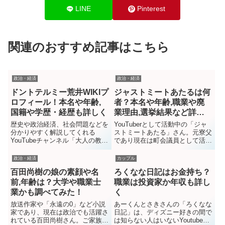
LINE
Pinterest
関連のおすすめ記事はこちら
政治・経済
政治・経済
ドントテルミー荒井WIKIプ
ジャストミートあたるは何
ロフィール！本名や年齢,
者？本名や年齢,職業や廃
国籍や学歴・経歴も詳しく
業理由,選挙結果など詳し
く！
歴史や政治経済、社会問題などを
YouTuberとして活動中の「ジャ
分かりやすく解説してくれる
ストミートあたる」さん。元寮父
YouTubeチャンネル「大人の教養
であり現在は町会議員として活躍
TV」。発信者はドントテルミー
され、大量のお弁当を作る動画や
荒井さんですが、なんでそんな詳
家族とのほっこり動画、政治に関
政治・経済
カップル
しいの？と思ってしまうほど質の
する動画など、様々な動画を投稿
百田尚樹の娘の素顔や名
ろくなな日記はお金持ち？
高い配信をされてますよね。今回
されていますね。ジャストミート
はドントテルミー荒井さんの、本
あたるとは何者なのか、本名や年
前,年齢は？大学や職業士
職業は投資家か年収も詳し
名や年齢,出身や国籍、九州大学
齢などの詳しいプロフィールか
業かも調べてみた！
く
や東大と噂される学歴や経歴を...
ら、職業や廃業理由、選挙結...
放送作家や「永遠の0」など小説
あーくんとさきさんの「ろくなな
家であり、現在は政治でも活躍さ
日記」は、ディズニー好きの間で
れている百田尚樹さん。ご家族に
は知らない人はいないYoutubeチ