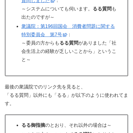
質問しました
：
～システムについても伺います。
るる質問
も
出たのですが～
衆議院：第196回国会 消費者問題に関する
特別委員会 第7号
：
～委員の方からも
るる質問
がありました「社
会生活上の経験が乏しいことから」というこ
と～
最後の衆議院でのリンク先を見ると、
「るる質問」以外にも「るる」が以下のように使われてま
す。
るる御指摘
のとおり、それ以外の場合は～