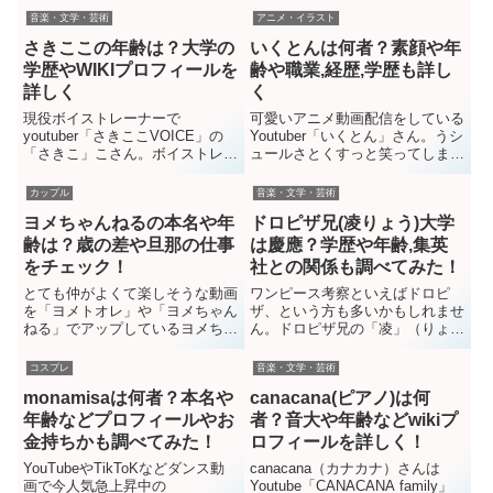
のか、年齢や身長、職業など気に
散理由」が噂されていますね。実
音楽・文学・芸術
アニメ・イラスト
なるプロフィールをWIKI風にま
際、解散予定があるのか、そもそ
さきここの年齢は？大学の
いくとんは何者？素顔や年
とめてみました。またかっこいい
もなぜそのような噂が立つのか、
声だけに、素顔はどんな感じなの
真相を調べてまとめてみました。
学歴やWIKIプロフィールを
齢や職業,経歴,学歴も詳し
かも調べてみました！関連）もる
関連）新しい学校のリーダーズ
詳しく
く
でおは炎上経験あり？無...
SUZUKAが可愛い!?メガネなし
現役ボイストレーナーで
可愛いアニメ動画配信をしている
の...
youtuber「さきここVOICE」の
Youtuber「いくとん」さん。うシ
「さきこ」こさん。ボイストレー
ュールさとくすっと笑ってしまう
ニングや解説もさることながら、
面白さで人気ですよね。いくとん
トークがすごく面白いのが人気の
さんは何者なのか、素顔や年齢な
カップル
音楽・文学・芸術
理由ですよね。歌もものすごく上
どプロフィールや、職業や経歴、
ヨメちゃんねるの本名や年
ドロピザ兄(凌りょう)大学
手、でも実はピアノが苦手と意外
学歴も調べてみました。いくとん
な面をお持ちのようですが、今回
の本名や年齢,出身は？まず、い
齢は？歳の差や旦那の仕事
は慶應？学歴や年齢,集英
はさきここさんの年齢や出身大学
くとんさんの基本のプロフィール
をチェック！
社との関係も調べてみた！
など、WIKI風にプロフィー...
からチェックしてみまし...
とても仲がよくて楽しそうな動画
ワンピース考察といえばドロピ
を「ヨメトオレ」や「ヨメちゃん
ザ、という方も多いかもしれませ
ねる」でアップしているヨメちゃ
ん。ドロピザ兄の「凌」（りょ
んとマルコさん。まだこのお二人
う）さんは、持ち前の高い考察力
のことをよく知らないとギターを
で説得力があり一気に人気が出ま
コスプレ
音楽・文学・芸術
弾いていてて物凄く上手なのにび
したね！その考察力の裏側には慶
monamisaは何者？本名や
canacana(ピアノ)は何
っくりしちゃうかもしれません。
應大学卒の頭脳や、集英社との関
歳の差が結構ありそうに見えます
係があるとかないとか。今回は、
年齢などプロフィールやお
者？音大や年齢などwikiプ
が、ご夫婦のお名前や年齢とか気
ドロピザの兄・凌さんについて大
金持ちかも調べてみた！
ロフィールを詳しく！
になりますよね！ギターが縁で
学の学歴や、集英社との関係、年
YouTubeやTikToKなどダンス動
canacana（カナカナ）さんは
出...
齢や...
画で今人気急上昇中の
Youtube「CANACANA family」