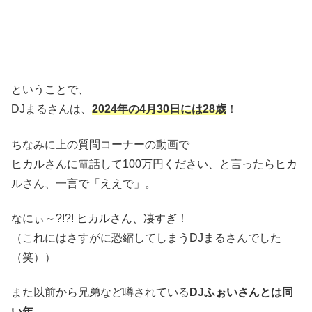
ということで、
DJまるさんは、
2024年の4月30日には28歳
！
ちなみに上の質問コーナーの動画で
ヒカルさんに電話して100万円ください、と言ったらヒカ
ルさん、一言で「ええで」。
なにぃ～?!?! ヒカルさん、凄すぎ！
（これにはさすがに恐縮してしまうDJまるさんでした
（笑））
また以前から兄弟など噂されている
DJふぉいさんとは同
い年。