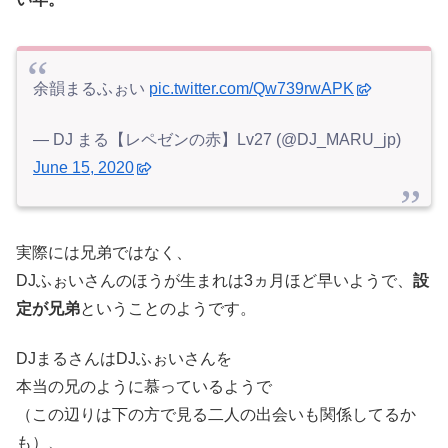
余韻まるふぉい
pic.twitter.com/Qw739rwAPK
— DJ まる【レペゼンの赤】Lv27 (@DJ_MARU_jp)
June 15, 2020
実際には兄弟ではなく、
DJふぉいさんのほうが生まれは3ヵ月ほど早いようで、
設
定が兄弟
ということのようです。
DJまるさんはDJふぉいさんを
本当の兄のように慕っているようで
（この辺りは下の方で見る二人の出会いも関係してるか
も）、