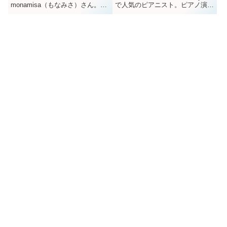
monamisa（もなみさ）さん。コ
で人気のピアニスト。ピアノ演奏
スプレをしながら流行の曲に合わ
だけでなく作曲や編曲もしたり、
せて踊る様子はとってもキュー
レッスン動画なども投稿されてま
ト。多くのファンを引き付けてま
すね。プロフィールを見ると音大
すね！今回は、monamisa（もな
を出ているようですが、具体的に
みさ）さんは一体何者なのか、本
どこの大学か気になりますし、声
名や年齢などのプロフィールか
も可愛く息子さんもいらっしゃる
ら、自宅と思われる広い...
ようなの...