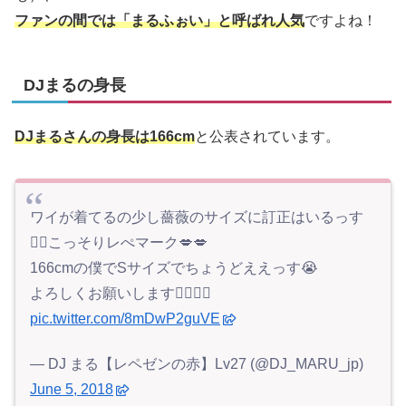
ファンの間では「まるふぉい」と呼ばれ人気
ですよね！
DJまるの身長
DJまるさんの身長は166cm
と公表されています。
ワイが着てるの少し薔薇のサイズに訂正はいるっす
🙇‍♀️こっそりレぺマーク💋💋
166cmの僕でSサイズでちょうどええっす😭
よろしくお願いします🙆‍♀️🙆‍♀️
pic.twitter.com/8mDwP2guVE
— DJ まる【レペゼンの赤】Lv27 (@DJ_MARU_jp)
June 5, 2018