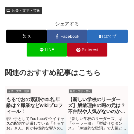
音楽・文学・芸術
シェアする
X
Facebook
はてブ
LINE
Pinterest
関連のおすすめ記事はこちら
音楽・文学・芸術
音楽・文学・芸術
もるでおの素顔や本名,年
【新しい学校のリーダー
齢は？職業などwikiプロフ
ズ】解散理由の噂の元は？
ィール！
不仲説や人気がないのか調
べてみた
歌い手としてYouTubeやツイキャ
「新しい学校のリーダーズ」は
スの配信で活躍している「もるで
「セーラー服」「型破りなダン
お」さん。何か特徴的な響きのお
ス」「刺激的な歌詞」で人気とな
名前ですが、本名はどんな名前な
ったグループですが、なぜか「解