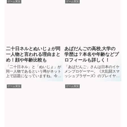
手の妹という噂が飛び交いました
が、KnightA -騎士A-ナイトエー
ゲーム実況
ゲーム実況
が、よく見るとこれはかなり怪し
にも所属して活躍しています。今
い情報にもなりそうです。今回は
回は、てるとくんの本名や年齢や
ヤマトイオリさんについて、中の
身長体重などのプロフィールか
人の本名や年齢などのプロフィー
ら、愛猫の名前や種類をWIKI風
ルや、高校や大学、仕事や...
に詳しく調べてました...
二十日ネルとぬいじょが同
あばだんごの高校,大学の
一人物と言われる理由まと
学歴は？本名や年齢などプ
め！顔や年齢比較も
ロフィールも詳しく！
「二十日ネル」と「ぬいじょ」が
「あばだんご」さんは日本のイケ
同一人物であるという噂がネット
メンプロゲーマー。《大乱闘スマ
上で話題になっていますね。今回
ッシュブラザーズ》のプレイヤー
は二人が同一人物と言われる理由
として国内外問わず活躍されてい
を徹底的に調査してまとめてみま
ますね。X(アカウント名：あばだ
ゲーム実況
ゲーム実況
した！また更に二十日ネルさんの
んご)のフォロワー数も12万人以
素顔や年齢、やめた時期/スター
上、YouTubeの登録者数も16万
トした時期も含めて比較考察して
(どちらも2024年6月時点）。
います。二十日ネルと同一人物と
SNSや動画などでの発信も多い
言われる理由では「二十日ネル
ですね。今回はあば...
さ...