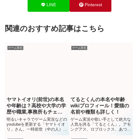
LINE
Pinterest
関連のおすすめ記事はこちら
ゲーム実況
ゲーム実況
ヤマトイオリ(前世)の本名
てるとくんの本名や年齢
や年齢は？高校や大学の学
wikiプロフィール！愛猫の
歴や職業,事務所もチェッ
名前や種類も詳しく！
ク
明るいキャラでゲーム実況などの
ゲーム実況や歌い手として絶大な
youtubeを更新する「ヤマトイオ
人気を誇る「てるとくん」。アモ
リ」さん。一時前世（中の人）は
ングアス、ロブロックス、あつ森
アップランド社員、元プロ野球選
などのやってみた動画で有名です