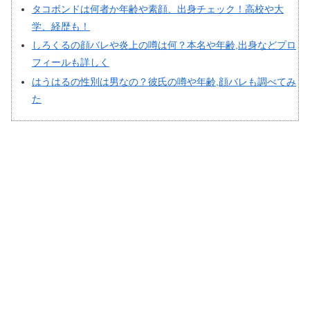
タコボンドは何者か年齢や素顔、出身チェック！高校や大
学、経歴も！
しろくるの顔バレや炎上の噂は何？本名や年齢,出身などプロ
フィールも詳しく
はうはるの性別は男なの？彼氏の噂や年齢,顔バレも調べてみ
た