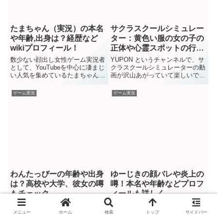
たまちゃん（実況）の本名
サクラスクールシミュレー
や年齢,出身は？経歴など
ター：黄色い服の女の子の
wikiプロフィール！
正体や心霊スポットの行き
方
数少ない顔出し女性ゲーム実況者
YUPON というチャンネルで、サ
として、YouTubeを中心に凄まじ
クラスクールシミュレーターの動
い人気を集めているたまちゃんさ
画が沢山あがっていて楽しいです
ん。猫耳のヘッドホンがトレード
ね。その中で「心霊スポット巡
マークで、視聴者を一瞬で引き込
り…あなたには見えますか？？」
ゲーム実況
ゲーム実況
むハイテンションな配信スタイル
という初期の頃（かな？）の動画
が大きな魅力ですよね。この記事
に出てくる「帽子をかぶった黄色
では、たまちゃんさんの気になる
い服の女の子」や「心霊スポット
プロフィール情報をまとめて紹介
の行き方」が非常に気になったり
します。本名：過去の活動...
します。ここではその「帽子を...
わんたっぴーの年齢や出身
ゆーじきの顔バレや炎上の
は？高校や大学、彼女の噂
噂！本名や年齢などプロフ
もチェック
ィールも詳しく
Apex Legendsのプロゲーマーと
スプラトゥーンのゲーム配信が人
して活躍する「わんたっぴー」さ
気のYouTuber「ゆーじき」さ
メニュー
ホーム
検索
トップ
サイドバー