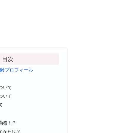
目次
年齢プロフィール
ついて
ついて
て
？
勤務！？
てからは？