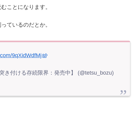
読むことになります。
剃っているのだとか。
er.com/9qXidWdfMj
付ける存続限界：発売中】 (@tetsu_bozu)