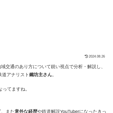
2024.08.26
地域交通のあり方について鋭い視点で分析・解説し、
鉄道アナリスト
鐵坊主さん
。
になってますね。
て
、また
意外な経歴
や鉄道解説YouTuberになったきっ