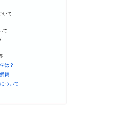
ついて
いて
て
容
大学は？
恋愛観
噂について